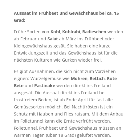
a
o
Aussaat im Frühbeet und Gewächshaus bei ca. 15
p
m
Grad:
r
a
Frühe Sorten von
Kohl
,
Kohlrabi
,
Radieschen
werden
i
t
ab Februar und
Salat
ab März ins Frühbeet oder
k
e
Kleingewächshaus gesät. Sie haben eine kurze
a
n
Entwicklungszeit und das Gewächshaus ist für die
i
nächsten Kulturen wie Gurken wieder frei.
m
Es gibt Ausnahmen, die sich nicht zum Vorziehen
G
eignen: Wurzelgemüse wie
Möhren
,
Rettich
,
Rote
a
Bete
und
Pastinake
werden direkt ins Freiland
r
ausgesät. Die Aussaat direkt ins Freiland bei
t
frostfreiem Boden, ist ab Ende April für fast alle
e
Gemüsesorten möglich. Bei Nachtfrösten ist ein
n
Schutz mit Hauben und Flies ratsam. Mit dem Anbau
im Folietunnel kann die Ernte verfrüht werden.
Folietunnel, Frühbeet und Gewächshaus müssen an
warmen Tagen (über 18 Grad) gelüftet werden.