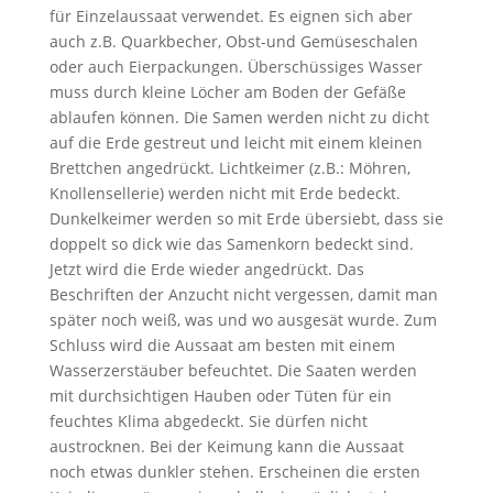
r
r
für Einzelaussaat verwendet. Es eignen sich aber
auch z.B. Quarkbecher, Obst-und Gemüseschalen
k
t
oder auch Eierpackungen. Überschüssiges Wasser
e
e
muss durch kleine Löcher am Boden der Gefäße
n
ablaufen können. Die Samen werden nicht zu dicht
auf die Erde gestreut und leicht mit einem kleinen
Brettchen angedrückt. Lichtkeimer (z.B.: Möhren,
Knollensellerie) werden nicht mit Erde bedeckt.
Dunkelkeimer werden so mit Erde übersiebt, dass sie
doppelt so dick wie das Samenkorn bedeckt sind.
Jetzt wird die Erde wieder angedrückt. Das
Beschriften der Anzucht nicht vergessen, damit man
später noch weiß, was und wo ausgesät wurde. Zum
Schluss wird die Aussaat am besten mit einem
Wasserzerstäuber befeuchtet. Die Saaten werden
mit durchsichtigen Hauben oder Tüten für ein
feuchtes Klima abgedeckt. Sie dürfen nicht
austrocknen. Bei der Keimung kann die Aussaat
noch etwas dunkler stehen. Erscheinen die ersten