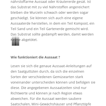
nährstoffarme Aussaat oder Kräutererde gesät. Ist
das Substrat mit zu viel Nährstoffen angereichert
bleiben die Wurzeln schwach oder werden sogar
geschädigt. Sie können sich auch eine eigene
Aussaaterde herstellen, in dem ein Teil Kompost, ein
Teil Sand und ein Teil Gartenerde gemischt wird.
Das Substrat sollte gedämpft werden, damit werden
Keime abgetötet.
F
G
r
e
Wie funktioniert die Aussaat ?
e
m
i
ü
Lesen sie sich die genaue Aussaat-Anleitungen auf
den Saatguttüten durch, da sich die einzelnen
l
s
Sorten der verschiedenen Gemüsearten stark
a
e
voneinander unterscheiden können und befolgen sie
n
i
diese. Die angegebenen Aussaatzeiten sind nur
d
m
Richtwerte und können je nach Region etwas
g
G
abweichen. Für die Aussaat werden saubere
u
a
Saatschalen, Mini-Gewächshäuser und Pflanztöpfe