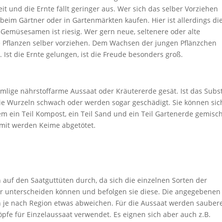
eit und die Ernte fällt geringer aus. Wer sich das selber Vorziehen
 beim Gärtner oder in Gartenmärkten kaufen. Hier ist allerdings di
Gemüsesamen ist riesig. Wer gern neue, seltenere oder alte
e Pflanzen selber vorziehen. Dem Wachsen der jungen Pflänzchen
Ist die Ernte gelungen, ist die Freude besonders groß.
ümlige nährstoffarme Aussaat oder Kräutererde gesät. Ist das Subs
 die Wurzeln schwach oder werden sogar geschädigt. Sie können sic
em ein Teil Kompost, ein Teil Sand und ein Teil Gartenerde gemisc
amit werden Keime abgetötet.
 auf den Saatguttüten durch, da sich die einzelnen Sorten der
r unterscheiden können und befolgen sie diese. Die angegebenen
n je nach Region etwas abweichen. Für die Aussaat werden sauber
pfe für Einzelaussaat verwendet. Es eignen sich aber auch z.B.