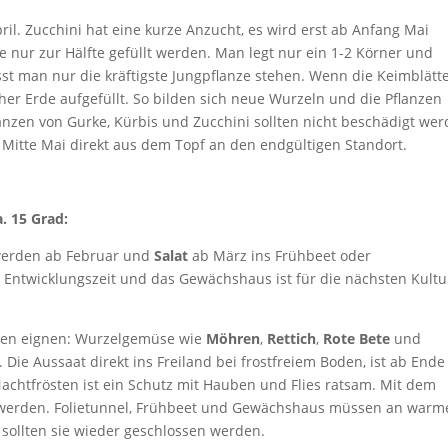
l. Zucchini hat eine kurze Anzucht, es wird erst ab Anfang Mai
ie nur zur Hälfte gefüllt werden. Man legt nur ein 1-2 Körner und
ässt man nur die kräftigste Jungpflanze stehen. Wenn die Keimblätt
her Erde aufgefüllt. So bilden sich neue Wurzeln und die Pflanzen
anzen von Gurke, Kürbis und Zucchini sollten nicht beschädigt wer
 Mitte Mai direkt aus dem Topf an den endgültigen Standort.
. 15 Grad:
erden ab Februar und
Salat
ab März ins Frühbeet oder
 Entwicklungszeit und das Gewächshaus ist für die nächsten Kult
ehen eignen: Wurzelgemüse wie
Möhren
,
Rettich
,
Rote Bete
und
 Die Aussaat direkt ins Freiland bei frostfreiem Boden, ist ab Ende
 Nachtfrösten ist ein Schutz mit Hauben und Flies ratsam. Mit dem
t werden. Folietunnel, Frühbeet und Gewächshaus müssen an warm
 sollten sie wieder geschlossen werden.