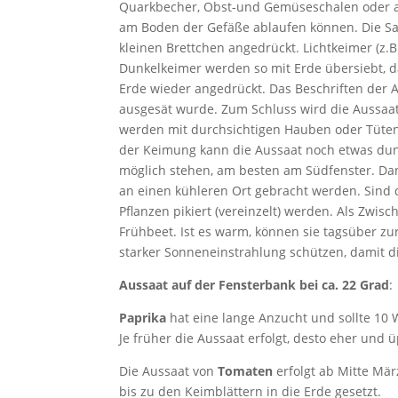
Quarkbecher, Obst-und Gemüseschalen oder a
d
m
am Boden der Gefäße ablaufen können. Die Sam
g
G
kleinen Brettchen angedrückt. Lichtkeimer (z.B
u
a
Dunkelkeimer werden so mit Erde übersiebt, da
r
r
Erde wieder angedrückt. Das Beschriften der 
ausgesät wurde. Zum Schluss wird die Aussaa
k
t
werden mit durchsichtigen Hauben oder Tüten 
e
e
der Keimung kann die Aussaat noch etwas dunk
n
möglich stehen, am besten am Südfenster. Da
an einen kühleren Ort gebracht werden. Sind 
Pflanzen pikiert (vereinzelt) werden. Als Zwi
Frühbeet. Ist es warm, können sie tagsüber zu
starker Sonneneinstrahlung schützen, damit di
Aussaat auf der Fensterbank bei ca. 22 Grad
:
Paprika
hat eine lange Anzucht und sollte 10
Je früher die Aussaat erfolgt, desto eher und
Die Aussaat von
Tomaten
erfolgt ab Mitte Mär
bis zu den Keimblättern in die Erde gesetzt.