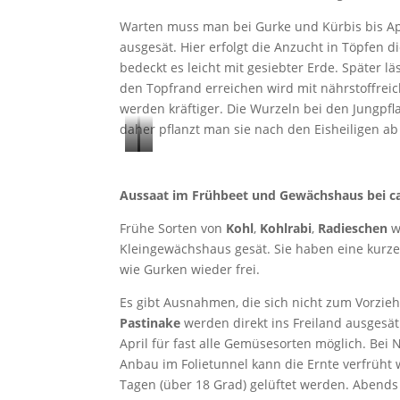
Warten muss man bei Gurke und Kürbis bis Apri
ausgesät. Hier erfolgt die Anzucht in Töpfen d
bedeckt es leicht mit gesiebter Erde. Später l
den Topfrand erreichen wird mit nährstoffreic
werden kräftiger. Die Wurzeln bei den Jungpfl
daher pflanzt man sie nach den Eisheiligen ab
P
T
a
o
Aussaat im Frühbeet und Gewächshaus bei ca
p
m
r
a
Frühe Sorten von
Kohl
,
Kohlrabi
,
Radieschen
w
Kleingewächshaus gesät. Sie haben eine kurze
i
t
wie Gurken wieder frei.
k
e
a
n
Es gibt Ausnahmen, die sich nicht zum Vorzi
i
Pastinake
werden direkt ins Freiland ausgesät.
April für fast alle Gemüsesorten möglich. Bei
m
Anbau im Folietunnel kann die Ernte verfrüh
G
Tagen (über 18 Grad) gelüftet werden. Abends
a