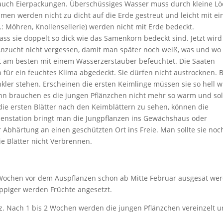
uch Eierpackungen. Überschüssiges Wasser muss durch kleine Lö
en werden nicht zu dicht auf die Erde gestreut und leicht mit e
.: Möhren, Knollensellerie) werden nicht mit Erde bedeckt.
ss sie doppelt so dick wie das Samenkorn bedeckt sind. Jetzt wird
Anzucht nicht vergessen, damit man später noch weiß, was und wo
t am besten mit einem Wasserzerstäuber befeuchtet. Die Saaten
für ein feuchtes Klima abgedeckt. Sie dürfen nicht austrocknen. B
ler stehen. Erscheinen die ersten Keimlinge müssen sie so hell w
nn brauchen es die jungen Pflänzchen nicht mehr so warm und sol
die ersten Blätter nach den Keimblättern zu sehen, können die
schenstation bringt man die Jungpflanzen ins Gewächshaus oder
r Abhärtung an einen geschützten Ort ins Freie. Man sollte sie noc
e Blätter nicht Verbrennen.
 Wochen vor dem Auspflanzen schon ab Mitte Februar ausgesät we
 üppiger werden Früchte angesetzt.
z. Nach 1 bis 2 Wochen werden die jungen Pflänzchen vereinzelt 