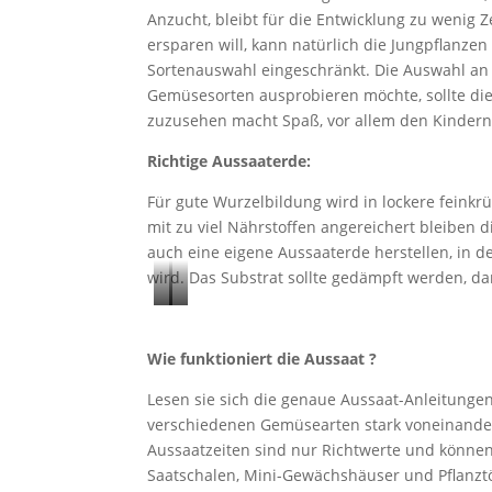
Anzucht, bleibt für die Entwicklung zu wenig Z
ersparen will, kann natürlich die Jungpflanzen
Sortenauswahl eingeschränkt. Die Auswahl an 
Gemüsesorten ausprobieren möchte, sollte di
zuzusehen macht Spaß, vor allem den Kindern. 
Richtige Aussaaterde:
Für gute Wurzelbildung wird in lockere feinkr
mit zu viel Nährstoffen angereichert bleiben
auch eine eigene Aussaaterde herstellen, in d
wird. Das Substrat sollte gedämpft werden, d
F
G
r
e
Wie funktioniert die Aussaat ?
e
m
i
ü
Lesen sie sich die genaue Aussaat-Anleitungen
verschiedenen Gemüsearten stark voneinande
l
s
Aussaatzeiten sind nur Richtwerte und könne
a
e
Saatschalen, Mini-Gewächshäuser und Pflanztö
n
i