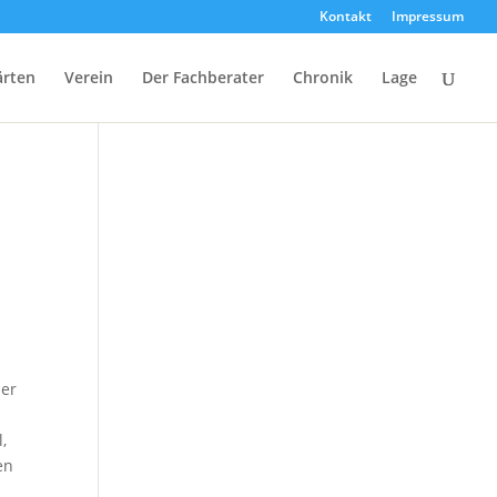
Kontakt
Impressum
ärten
Verein
Der Fachberater
Chronik
Lage
der
,
en