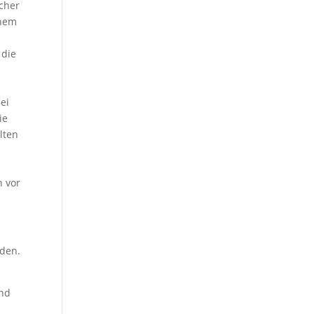
cher
inem
 die
ei
ie
lten
h vor
rden.
und